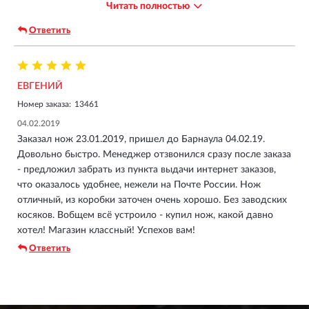
Читать полностью
удобно,в руке лежит комфортно.Дизайн очень
солидный,все очень качественно сделано,все винтики очень
Ответить
хорошо прикручены.Для мужчины очень хороший подарок!
ЕВГЕНИЙ
Номер заказа:
13461
04.02.2019
Заказал нож 23.01.2019, пришел до Барнаула 04.02.19.
Довольно быстро. Менеджер отзвонился сразу после заказа
- предложил забрать из пункта выдачи интернет заказов,
что оказалось удобнее, нежели на Почте России. Нож
отличный, из коробки заточен очень хорошо. Без заводских
косяков. Вобщем всё устроило - купил нож, какой давно
хотел! Магазин классный! Успехов вам!
Ответить