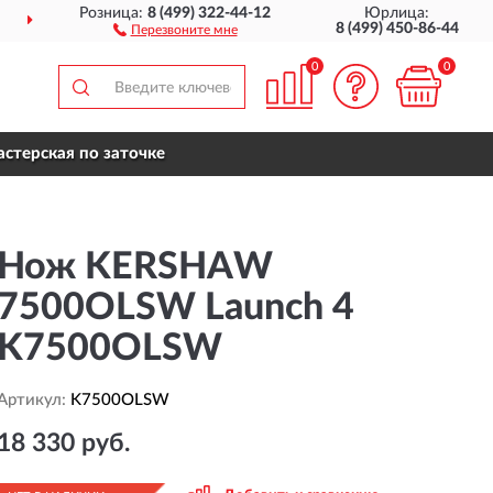
Розница:
8 (499) 322-44-12
Юрлица:
ДОСТАВИМ
ПО ВСЕЙ РОССИИ
8 (499) 450-86-44
Перезвоните мне
0
0
стерская по заточке
Нож KERSHAW
7500OLSW Launch 4
K7500OLSW
Артикул:
K7500OLSW
18 330 руб.