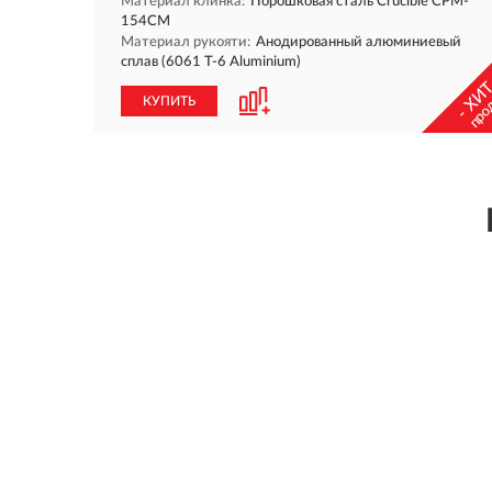
Материал клинка:
Порошковая сталь Crucible CPM-
154CM
Материал рукояти:
Анодированный алюминиевый
сплав (6061 T-6 Aluminium)
- ХИТ
про
КУПИТЬ