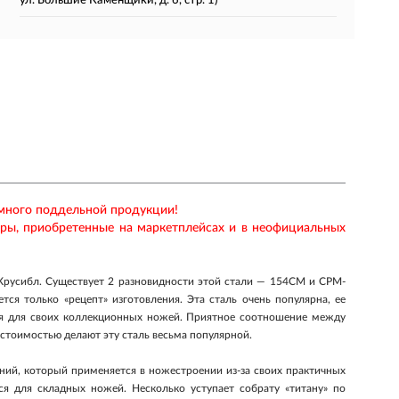
ул. Большие Каменщики, д. 6, стр. 1)
 много поддельной продукции!
ары, приобретенные на маркетплейсах и в неофициальных
Крусибл. Существует 2 разновидности этой стали — 154CM и CPM-
тся только «рецепт» изготовления. Эта сталь очень популярна, ее
ня для своих коллекционных ножей. Приятное соотношение между
стоимостью делают эту сталь весьма популярной.
ий, который применяется в ножестроении из-за своих практичных
ся для складных ножей. Несколько уступает собрату «титану» по