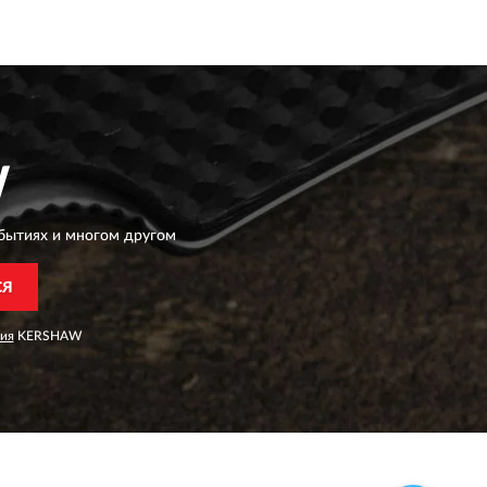
W
бытиях и многом другом
СЯ
ия
KERSHAW