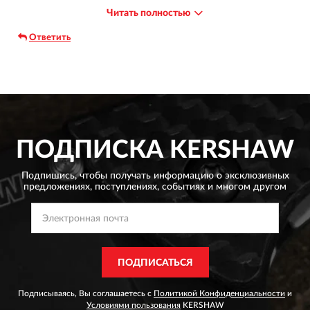
узкоспециализированный, миленький мультитул, так как
Читать полностью
помимо ножа на нём есть ещё и открывашка для пивных
бутылок и плоская отвёртка с отверстием под темляк. Нож
Ответить
не новинка сезона, есть очень много обзоров, из которых
можно узнать всё что Вас интересует. К покупке
рекомендую!
ПОДПИСКА
KERSHAW
Подпишись, чтобы получать информацию о эксклюзивных
предложениях,
поступлениях, событиях и многом другом
ПОДПИСАТЬСЯ
Подписываясь, Вы соглашаетесь с
Политикой Конфиденциальности
и
Условиями пользования
KERSHAW