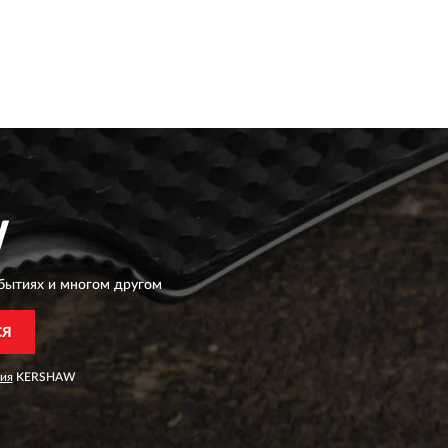
W
бытиях и многом другом
СЯ
ия
KERSHAW