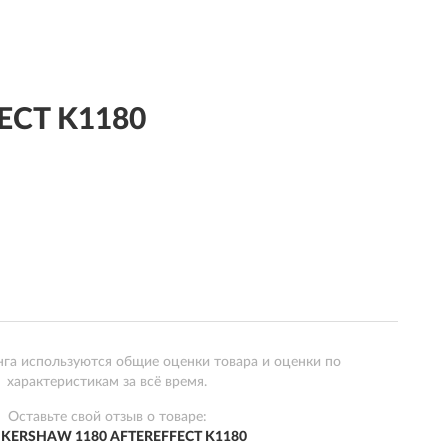
ECT K1180
нга используются общие оценки товара и оценки по
характеристикам за всё время.
Оставьте свой отзыв о товаре:
KERSHAW 1180 AFTEREFFECT K1180