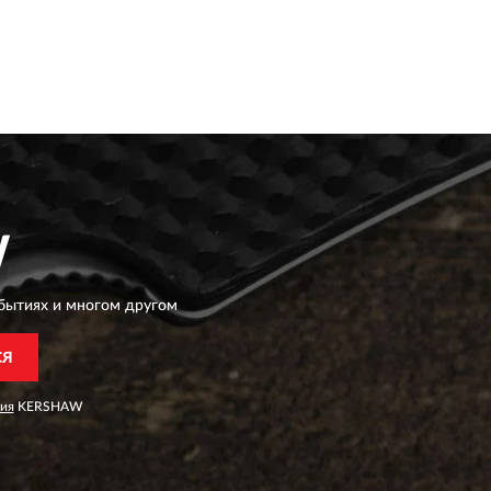
W
бытиях и многом другом
СЯ
ия
KERSHAW