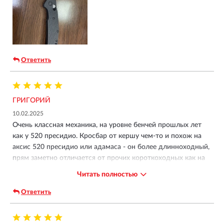
Ответить
ГРИГОРИЙ
10.02.2025
Очень классная механика, на уровне бенчей прошлых лет
как у 520 пресидио. Кросбар от кершу чем-то и похож на
аксис 520 пресидио или адамаса - он более длинноходный,
прям заметно отличается от прочих короткоходных как на
гриптилиане. Данная модель единственная у кершо на
Читать полностью
кроссбаре и шайбах - и очень жаль, если удалось достичь
такой механики на шайбах, не понятно зачем нужны
Ответить
подшипники. Рукоятка тонкопрофильная, даже на самых
тонких шортах вкупе с весом в 80 грамм не чувствуется.