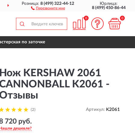
Розница:
8 (499) 322-44-12
Юрлица:
ДОСТАВИМ
ПО ВСЕЙ РОССИИ
8 (499) 450-86-44
Перезвоните мне
0
0
стерская по заточке
Нож KERSHAW 2061
CANNONBALL K2061 -
Отзывы
Артикул:
K2061
(2)
8 720 руб.
Нашли дешевле?