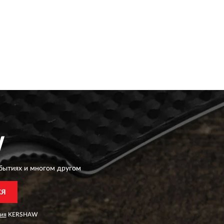
W
бытиях и многом другом
СЯ
ия
KERSHAW