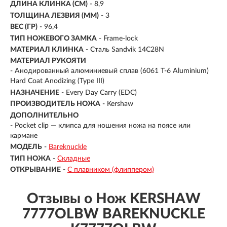
ДЛИНА КЛИНКА (СМ)
-
8,9
ТОЛЩИНА ЛЕЗВИЯ (ММ)
- 3
ВЕС (ГР)
- 96,4
ТИП НОЖЕВОГО ЗАМКА
- Frame-lock
МАТЕРИАЛ КЛИНКА
-
Сталь Sandvik 14C28N
МАТЕРИАЛ РУКОЯТИ
-
Анодированный алюминиевый сплав (6061 T-6 Aluminium)
Hard Coat Anodizing (Type III)
НАЗНАЧЕНИЕ
- Every Day Carry (EDC)
ПРОИЗВОДИТЕЛЬ НОЖА
- Kershaw
ДОПОЛНИТЕЛЬНО
- Pocket clip — клипса для ношения ножа на поясе или
кармане
МОДЕЛЬ
-
Bareknuckle
ТИП НОЖА
-
Складные
ОТКРЫВАНИЕ
-
С плавником (флиппером)
Отзывы о Нож KERSHAW
7777OLBW BAREKNUCKLE