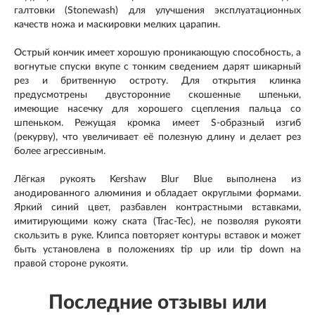
галтовки (Stonewash) для улучшения эксплуатационных
качеств ножа и маскировки мелких царапин.
Острый кончик имеет хорошую проникающую способность, а
вогнутые спуски вкупе с тонким сведением дарят шикарный
рез и бритвенную остроту. Для открытия клинка
предусмотрены двусторонние скошенные шпеньки,
имеющие насечку для хорошего сцепления пальца со
шпеньком. Режущая кромка имеет S-образный изгиб
(рекурву), что увеличивает её полезную длину и делает рез
более агрессивным.
Лёгкая рукоять Kershaw Blur Blue выполнена из
анодированного алюминия и обладает округлыми формами.
Яркий синий цвет, разбавлен контрастными вставками,
имитирующими кожу ската (Trac-Tec), не позволяя рукояти
скользить в руке. Клипса повторяет контуры вставок и может
быть установлена в положениях tip up или tip down на
правой стороне рукояти.
Последние отзывы или