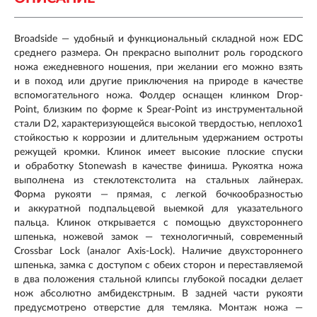
Broadside — удобный и функциональный складной нож EDC
среднего размера. Он прекрасно выполнит роль городского
ножа ежедневного ношения, при желании его можно взять
и в поход или другие приключения на природе в качестве
вспомогательного ножа. Фолдер оснащен клинком Drop-
Point, близким по форме к Spear-Point из инструментальной
стали D2, характеризующейся высокой твердостью, неплохо1
стойкостью к коррозии и длительным удержанием остроты
режущей кромки. Клинок имеет высокие плоские спуски
и обработку Stonewash в качестве финиша. Рукоятка ножа
выполнена из стеклотекстолита на стальных лайнерах.
Форма рукояти — прямая, с легкой бочкообразностью
и аккуратной подпальцевой выемкой для указательного
пальца. Клинок открывается с помощью двухстороннего
шпенька, ножевой замок — технологичный, современный
Crossbar Lock (аналог Axis-Lock). Наличие двухстороннего
шпенька, замка с доступом с обеих сторон и переставляемой
в два положения стальной клипсы глубокой посадки делает
нож абсолютно амбидекстрным. В задней части рукояти
предусмотрено отверстие для темляка. Монтаж ножа —