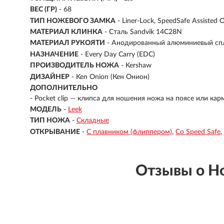
ВЕС (ГР)
- 68
ТИП НОЖЕВОГО ЗАМКА
- Liner-Lock, SpeedSafe Assisted 
МАТЕРИАЛ КЛИНКА
-
Сталь Sandvik 14C28N
МАТЕРИАЛ РУКОЯТИ
-
Анодированный алюминиевый спла
НАЗНАЧЕНИЕ
- Every Day Carry (EDC)
ПРОИЗВОДИТЕЛЬ НОЖА
- Kershaw
ДИЗАЙНЕР
- Ken Onion (Кен Онион)
ДОПОЛНИТЕЛЬНО
- Pocket clip — клипса для ношения ножа на поясе или ка
МОДЕЛЬ
-
Leek
ТИП НОЖА
-
Складные
ОТКРЫВАНИЕ
-
С плавником (флиппером)
Со Speed Safe
Отзывы о 